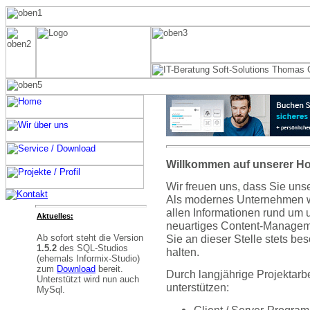
Willkommen auf unserer H
Wir freuen uns, dass Sie uns
Als modernes Unternehmen wo
allen Informationen rund um 
Aktuelles:
neuartiges Content-Managem
Sie an dieser Stelle stets b
Ab sofort steht die Version
1.5.2
des SQL-Studios
halten.
(ehemals Informix-Studio)
zum
Download
bereit.
Durch langjährige Projektarbe
Unterstützt wird nun auch
unterstützen:
MySql.
Client / Server-Progra