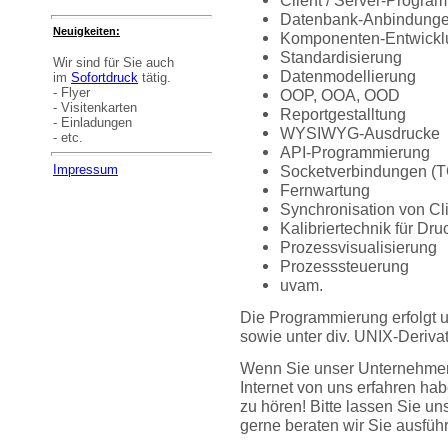
Datenbank-Anbindung
Neuigkeiten:
Komponenten-Entwickl
Standardisierung
Wir sind für Sie auch
Datenmodellierung
im
Sofortdruck
tätig.
- Flyer
OOP, OOA, OOD
- Visitenkarten
Reportgestalltung
- Einladungen
WYSIWYG-Ausdrucke
- etc.
API-Programmierung
Socketverbindungen (T
Impressum
Fernwartung
Synchronisation von Cl
Kalibriertechnik für Dr
Prozessvisualisierung
Prozesssteuerung
uvam.
Die Programmierung erfolgt 
sowie unter div. UNIX-Derivat
Wenn Sie unser Unternehmen 
Internet von uns erfahren ha
zu hören! Bitte lassen Sie u
gerne beraten wir Sie ausführ